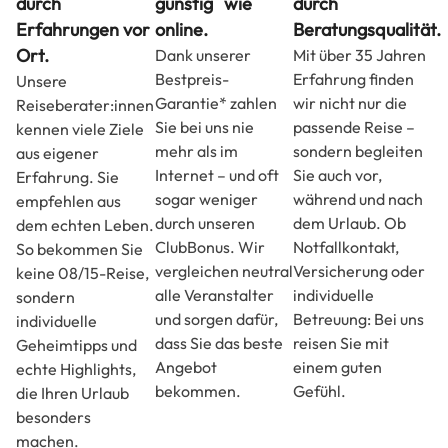
durch
günstig wie
durch
Erfahrungen vor
online.
Beratungsqualität.
Ort.
Dank unserer
Mit über 35 Jahren
Bestpreis-
Erfahrung finden
Unsere
Garantie* zahlen
wir nicht nur die
Reiseberater:innen
Sie bei uns nie
passende Reise –
kennen viele Ziele
mehr als im
sondern begleiten
aus eigener
Internet – und oft
Sie auch vor,
Erfahrung. Sie
sogar weniger
während und nach
empfehlen aus
durch unseren
dem Urlaub. Ob
dem echten Leben.
ClubBonus. Wir
Notfallkontakt,
So bekommen Sie
vergleichen neutral
Versicherung oder
keine 08/15-Reise,
alle Veranstalter
individuelle
sondern
und sorgen dafür,
Betreuung: Bei uns
individuelle
dass Sie das beste
reisen Sie mit
Geheimtipps und
Angebot
einem guten
echte Highlights,
bekommen.
Gefühl.
die Ihren Urlaub
besonders
machen.