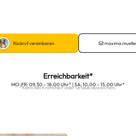
Rückruf vereinbaren
maxima.mueller
Erreichbarkeit*
MO-FR: 09.30 – 18.00 Uhr* | SA: 10.00 – 15.00 Uhr*
*Kann bei Krankheit oder Urlaub abweichen.