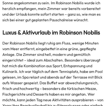
Sonne angekommen zu sein. Im Robinson Nobilis wurde ich
herzlich empfangen, mein Zimmer war bereits vorbereitet
und der Urlaub konnte sofort starten – ganz so, wie man es
sich bei einer gut geplanten Pauschalreise wünscht.
Luxus & Aktivurlaub im Robinson Nobilis
Der Robinson Nobilis liegt ruhig am Fluss, wenige Minuten
vom Meer entfernt, eingebettet in eine grüne, gepflegte
Anlage. Die Zimmer sind hell, modern und gemütlich
eingerichtet – ideal zum Abschalten. Besonders überzeugt
hat mich die Kombination aus Sport, Entspannung und
Kulinarik. Ich war täglich auf dem Tennisplatz, habe am Pool
gelesen, im Spa relaxt und abends auf der Terrasse mit Blick
aufs Wasser gespeist. Das Buffet war abwechslungsreich,
frisch und hochwertig – besonders die türkischen Mezze,
Fischgerichte und Desserts haben es mir angetan. Wer
möchte, kann jeden Tag neue Aktivitäten ausprobieren – von
Yoga über Beachvolleyball bis zu Fitnesskursen oder einfach