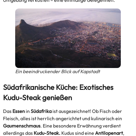
Umgebung verkosten – eine einmalige Gelegenheit.
Ein beeindruckender Blick auf Kapstadt
Südafrikanische Küche: Exotisches
Kudu-Steak genießen
Das
Essen
in
Südafrika
ist ausgezeichnet! Ob Fisch oder
Fleisch, alles ist herrlich angerichtet und kulinarisch ein
Gaumenschmaus
. Eine besondere Erwähnung verdient
allerdings das
Kudu-Steak.
Kudus sind eine
Antilopenart
,