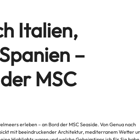
h Italien,
 Spanien –
 der MSC
ttelmeers erleben – an Bord der MSC Seaside. Von Genua nach
spickt mit beeindruckender Architektur, mediterranem Wetter u
e Highlights waren und welche Geheimtipps ich für Sie habe