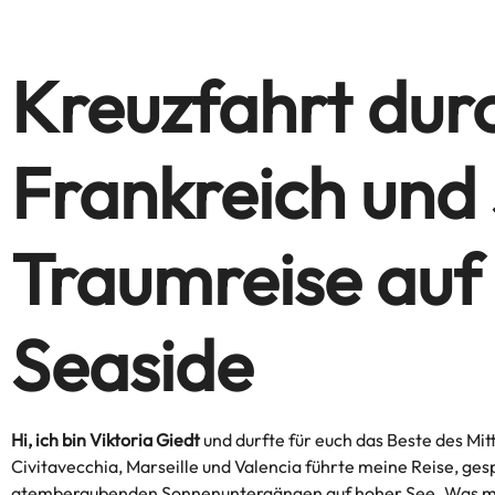
Kreuzfahrt durc
Frankreich und
Traumreise auf
Seaside
Hi, ich bin Viktoria Giedt
und durfte für euch das Beste des Mi
Civitavecchia, Marseille und Valencia führte meine Reise, ge
atemberaubenden Sonnenuntergängen auf hoher See. Was mein